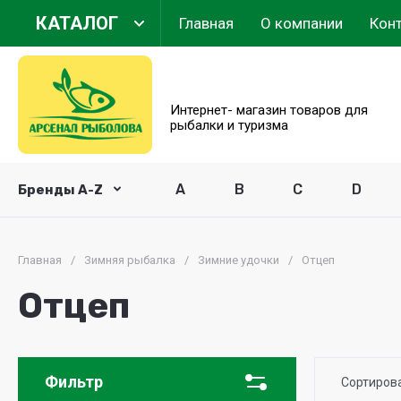
КАТАЛОГ
Главная
О компании
Кон
Арсенал Рыболова
Интернет- магазин товаров для
рыбалки и туризма
A
B
C
D
Бренды A-Z
Главная
/
Зимняя рыбалка
/
Зимние удочки
/
Отцеп
Отцеп
Фильтр
Сортиров