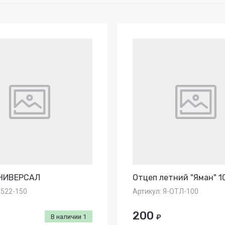
а - убывание
 - возрастание
ание - Я-А
ание - А-Я
УНИВЕРСАЛ
Отцеп летний "Яман" 10
522-150
Артикул:
Я-ОТЛ-100
200
В наличии
1
₽