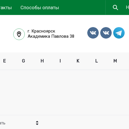
такты
Способы оплаты
г. Красноярск
Академика Павлова 38
E
G
H
I
K
L
M
ать