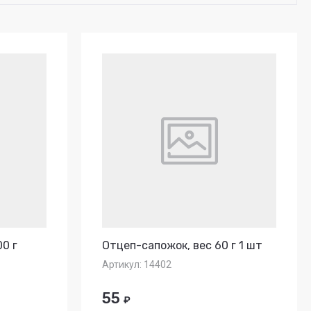
0 г
Отцеп-сапожок, вес 60 г 1 шт
Артикул:
14402
55
₽