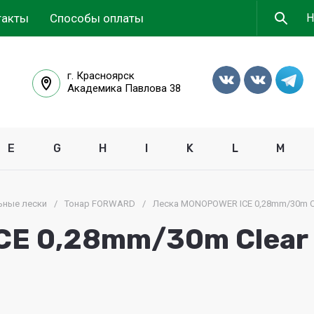
такты
Способы оплаты
г. Красноярск
Академика Павлова 38
E
G
H
I
K
L
M
ные лески
/
Тонар FORWARD
/
Леска MONOPOWER ICE 0,28mm/30m Cl
E 0,28mm/30m Clear 