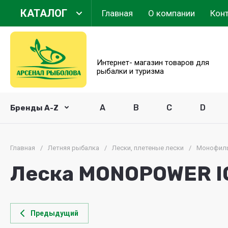
КАТАЛОГ
Главная
О компании
Кон
Арсенал Рыболова
Интернет- магазин товаров для
рыбалки и туризма
A
B
C
D
Бренды A-Z
Главная
/
Летняя рыбалка
/
Лески, плетеные лески
/
Монофиль
Леска MONOPOWER IC
Предыдущий