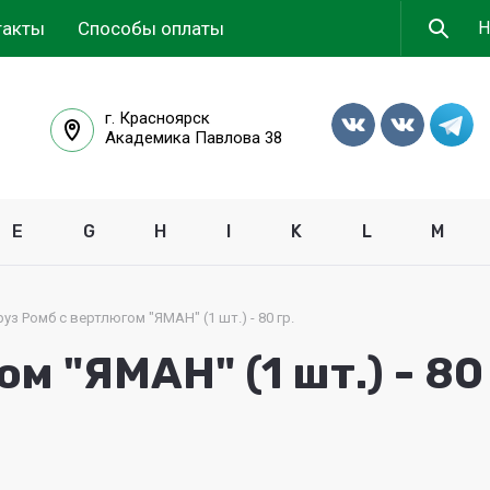
такты
Способы оплаты
г. Красноярск
Академика Павлова 38
E
G
H
I
K
L
M
руз Ромб с вертлюгом "ЯМАН" (1 шт.) - 80 гр.
м "ЯМАН" (1 шт.) - 80 