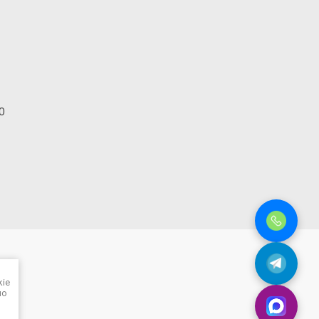
00
kie
но