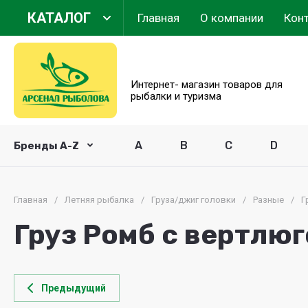
КАТАЛОГ
Главная
О компании
Кон
Арсенал Рыболова
Интернет- магазин товаров для
рыбалки и туризма
A
B
C
D
Бренды A-Z
Главная
/
Летняя рыбалка
/
Груза/джиг головки
/
Разные
/
Г
Груз Ромб с вертлюго
Предыдущий