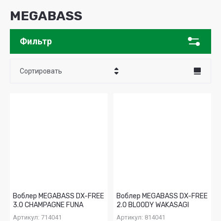
MEGABASS
Фильтр
Сортировать
Цена - убывание
Цена - возрастание
Название - Я-А
Название - А-Я
Воблер MEGABASS DX-FREE
Воблер MEGABASS DX-FREE
3.0 CHAMPAGNE FUNA
2.0 BLOODY WAKASAGI
Артикул:
714041
Артикул:
814041