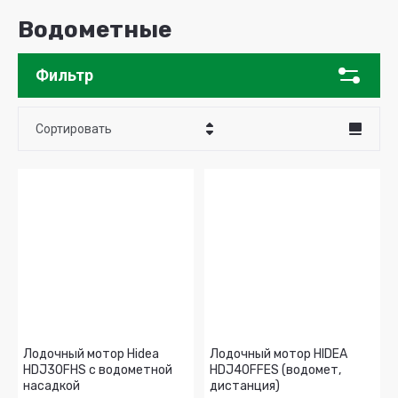
Водометные
Фильтр
Сортировать
Цена - убывание
Цена - возрастание
Название - Я-А
Название - А-Я
Лодочный мотор Hidea
Лодочный мотор HIDEA
HDJ30FHS с водометной
HDJ40FFES (водомет,
насадкой
дистанция)